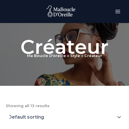
Skip
to
content
Créateur
Ma Boucle D'oreille
»
Style
»
Créateur
Showing all 13 results