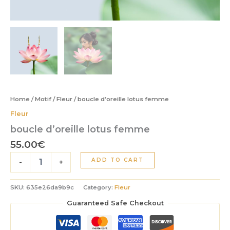
Home
/
Motif
/
Fleur
/ boucle d’oreille lotus femme
Fleur
boucle d’oreille lotus femme
55.00
€
boucle
ADD TO CART
-
+
d'oreille
lotus
femme
SKU:
635e26da9b9c
Category:
Fleur
quantity
Guaranteed Safe Checkout