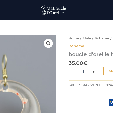
Home
/
Style
/
Bohème
/ 
Bohème
boucle d’oreille 
35.00
€
boucle
A
-
+
d'oreille
heishi
quantity
SKU:
1c68e7691fa1
Cate