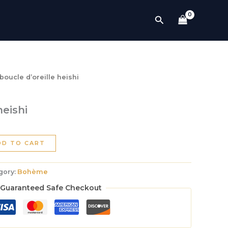
quantity
Search
boucle d’oreille heishi
heishi
DD TO CART
gory:
Bohème
Guaranteed Safe Checkout