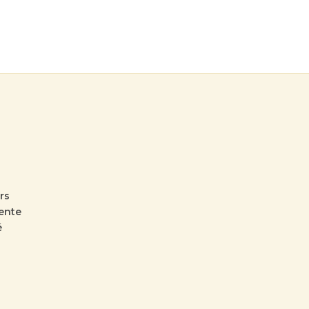
rs
ente
é