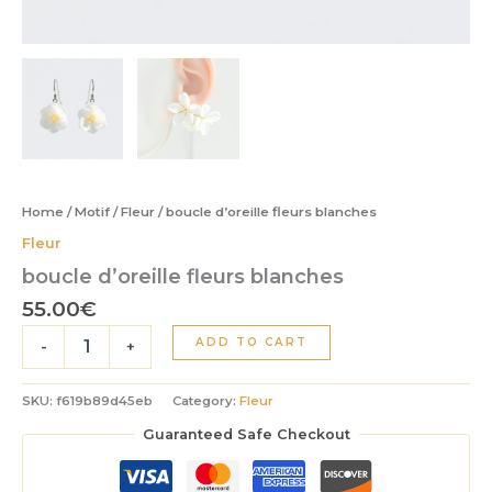
Home
/
Motif
/
Fleur
/ boucle d’oreille fleurs blanches
Fleur
boucle d’oreille fleurs blanches
55.00
€
boucle
ADD TO CART
-
+
d'oreille
fleurs
blanches
SKU:
f619b89d45eb
Category:
Fleur
quantity
Guaranteed Safe Checkout