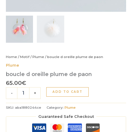
Home
/
Motif
/
Plume
/ boucle d oreille plume de paon
Plume
boucle d oreille plume de paon
65.00
€
boucle
ADD TO CART
-
+
d
oreille
plume
SKU:
aba1880244ce
Category:
Plume
de
Guaranteed Safe Checkout
paon
quantity