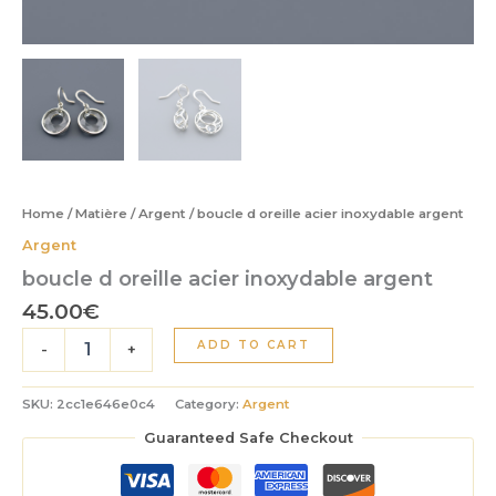
Home
/
Matière
/
Argent
/ boucle d oreille acier inoxydable argent
Argent
boucle d oreille acier inoxydable argent
45.00
€
boucle
ADD TO CART
-
+
d
oreille
acier
SKU:
2cc1e646e0c4
Category:
Argent
inoxydable
Guaranteed Safe Checkout
argent
quantity